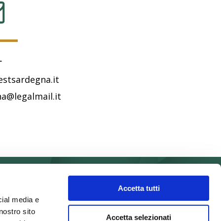
L
stsardegna.it
a@legalmail.it
Accetta tutti
cial media e
POLICY PRIVACY
nostro sito
Accetta selezionati