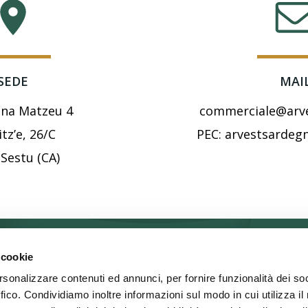
SEDE
MAI
cina Matzeu 4
commerciale@arve
itz’e, 26/C
PEC: arvestsardegn
 Sestu (CA)
 cookie
rsonalizzare contenuti ed annunci, per fornire funzionalità dei so
E-mail:
ffico. Condividiamo inoltre informazioni sul modo in cui utilizza il 
s.r.l.
commerciale@arvestsardegna.it