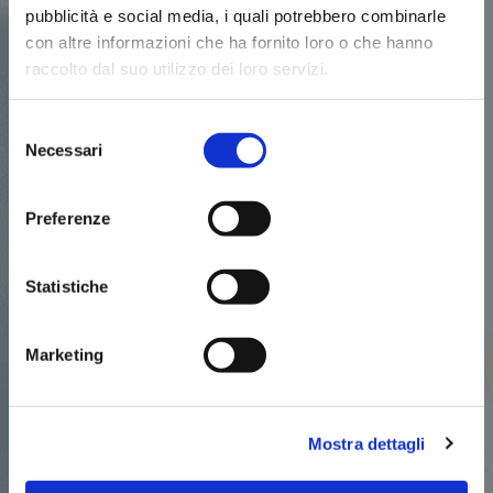
pubblicità e social media, i quali potrebbero combinarle
con altre informazioni che ha fornito loro o che hanno
E-mail (obbligatorio)
raccolto dal suo utilizzo dei loro servizi.
Selezione
Ente/Organizzazione (obbligatorio)
Necessari
del
consenso
Preferenze
[acceptance
[acceptance acceptance-532 optional]
Autorizzo il trattamento dei dati personali per
Statistiche
ricevere ulteriori approfondimenti che
riguardano i temi dell’evento [/acceptance]
Marketing
[recaptcha]
Mostra dettagli